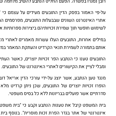
רובן נסגרו בפשרה. הפעם החליט הנתבע להשיב מלחמה שע
על-פי האמור בפסק הדין התובעים מעידים על עצמם כי 
אתרי האינטרנט השונים שבבעלות התובעים, מפרסמים התו
לשימוש חופשי תוך שמירת זכויותיהם ביצירות ספרותיות 
במילים אחרות, התובעים העלו עשרות מאמרים לאתרי מ
אותם בתמורה לשמירת תנאי הקרדיט והעתקת המאמר במלו
התובעים טענו כי הנתבע הפר זכויות יוצרים, כאשר העת
ומבלי לציין את הקישורים לאתרי האינטרנט של התובעים.
מנגד טען הנתבע, אשר יוצג על-ידי עורכי הדין אריאל דו
הופרו זכויות יוצרים של התובעים, שכן ניתן קרדיט מל
סדרתיים אשר פועלים בבריונות ללא כל בסיס משפטי.
בית המשפט קיבל את טענות הנתבע וקבע כי "בית משפט ז
אינטרנטי של אתר בגדר הפרת זכות מוסרית". בנוסף בית 