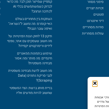
קמפיין שמייצר תוכן לבד: מה כדאי
סימני מסחר
מ
לבדוק כשמשתמשים בכלי AI
זכויות יוצרים
מ
לכתיבה ועיצוב?
פטנטים
ש
העתקות בין מתחרים בעולם
דיני אינטרנט
האי-קומרס: מה נחשב ל"השראה"
סודות מסחריים
ואיפה עובר הגבול?
עוולות מסחריות
תיקון 13 לחוק הגנת הפרטיות: על
מה חשוב שעסקים עם אתר‚ טפסי
לידים ורימרקטינג יקפידו?
שימוש בתמונות ממאגרים
חינמיים: מה מותר ומה אסור
מבחינה משפטית?
מה חשוב לדעת מבחינה משפטית
לגבי סריקת נתונים (Data
Scraping)?
בניית מותג ברשת: הצד המשפטי
שחשוב להיות מודעים אליו
ורכי אבטחת
רכות של צדדים
ות הפרטיות