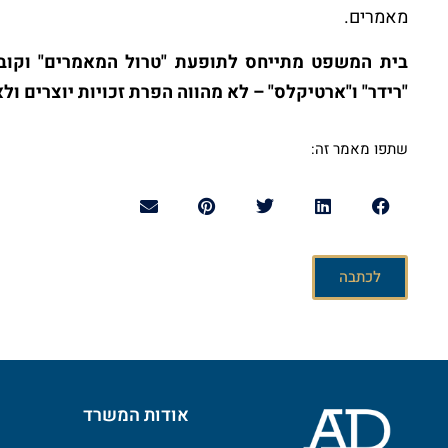
מאמרים.
בית המשפט מתייחס לתופעת "טרול המאמרים" וקוב
"רידר" ו"ארטיקלס" – לא מהווה הפרת זכויות יוצרים ולא
שתפו מאמר זה:
השאירו פרטים, חייגו או כתב
לכתבה
(כולל תיקון 13), ולמטרות המפורטות
במדיניות הפרטיות של האתר
. ידוע 
לי לפי החוק.
שלח/י
אודות המשרד