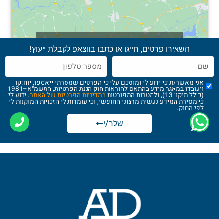
Click 'I agree' to enable Google maps
השאירו פרטים, חייגו או כתבו בווצאפ לקבלת ייעוץ!
מדיניות הגנה על הפרטיות
I agree
אני מאשר/ת כי ידוע לי ומוסכם עלי כי הפרטים שמסרתי ייאספו, יוחזקו
ויעובדו במאגר מידע בהתאם להוראות חוק הגנת הפרטיות, התשמ"א–1981
(כולל תיקון 13), ולמטרות המפורטות
במדיניות הפרטיות של האתר
. ידוע לי
כי מסירת המידע נעשית מרצוני החופשי, וכי עומדות לי הזכויות המוקנות לי
לפי החוק.
שלח/י