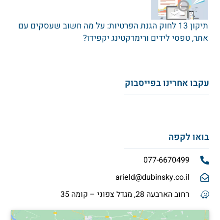
תיקון 13 לחוק הגנת הפרטיות: על מה חשוב שעסקים עם
אתר‚ טפסי לידים ורימרקטינג יקפידו?
עקבו אחרינו בפייסבוק
בואו לקפה
077-6670499
arield@dubinsky.co.il
רחוב הארבעה 28, מגדל צפוני – קומה 35