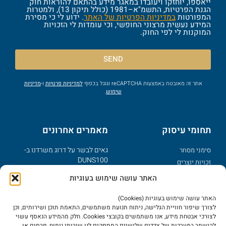
ייאספו, יוחזקו ויעובדו במאגר מידע בהתאם להוראות חוק
הגנת הפרטיות, התשמ"א–1981 (כולל תיקון 13), ולמטרות
המפורטות
במדיניות הפרטיות של האתר
. ידוע לי כי מסירת
המידע נעשית מרצוני החופשי, וכי עומדות לי הזכויות
המוקנות לי לפי החוק.
SEND
אתר זה מאובטח באמצעות reCAPTCHA וגוגל בכפוף
למדיניות פרטיות
ו-
מדיניות
שימוש
.
תחומי עיסוק
מאמרים אחרונים
גאים לבשר על דרוג משרדנו ב-
סימני מסחר
DUNS100
זכויות יוצרים
פטנטים
מזל טוב – נולד לך מותג
האתר עושה שימוש בעוגיות
דיני אינטרנט
מדוע צריך תקנון לאתר אינטרנט?
סודות מסחריים
האתר עושה שימוש בעוגיות (Cookies)
יישוב מחלוקות בשמות מתחם
לצורך שיפור חוויית הגלישה, ניתוח תנועת משתמשים, התאמת תוכן ושירותים, וכן
עוולות מסחריות
בינ"ל דומיינים כלליים ו-UDRP
לצורכי אבטחת מידע, אנו משתמשים בקובצי Cookies. חלק מהמידע הנאסף עשוי
להישמר במערכות של צדדים שלישיים המספקים לנו שירותי ניתוח, פרסום או