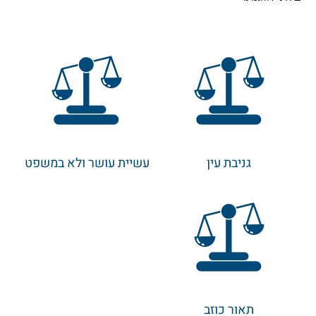
גניבת עין
עשיית עושר ולא במשפט
תאור כוזב