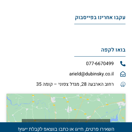
עקבו אחרינו בפייסבוק
בואו לקפה
077-6670499
arield@dubinsky.co.il
רחוב הארבעה 28, מגדל צפוני – קומה 35
Click 'I agree' to enable Google maps
השאירו פרטים, חייגו או כתבו בווצאפ לקבלת ייעוץ!