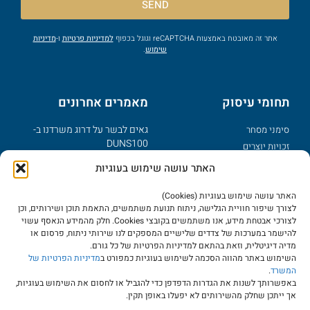
SEND
אתר זה מאובטח באמצעות reCAPTCHA וגוגל בכפוף
למדיניות פרטיות
ו-
מדיניות
שימוש
.
תחומי עיסוק
מאמרים אחרונים
גאים לבשר על דרוג משרדנו ב-
סימני מסחר
DUNS100
זכויות יוצרים
פטנטים
מזל טוב – נולד לך מותג
האתר עושה שימוש בעוגיות
דיני אינטרנט
מדוע צריך תקנון לאתר אינטרנט?
סודות מסחריים
האתר עושה שימוש בעוגיות (Cookies)
יישוב מחלוקות בשמות מתחם
לצורך שיפור חוויית הגלישה, ניתוח תנועת משתמשים, התאמת תוכן ושירותים, וכן
עוולות מסחריות
בינ"ל דומיינים כלליים ו-UDRP
לצורכי אבטחת מידע, אנו משתמשים בקובצי Cookies. חלק מהמידע הנאסף עשוי
להישמר במערכות של צדדים שלישיים המספקים לנו שירותי ניתוח, פרסום או
מרכז ידע
הפקדת יצירות כהגנה על זכויות
מדיה דיגיטלית, וזאת בהתאם למדיניות הפרטיות של כל גורם.
יוצרים
השימוש באתר מהווה הסכמה לשימוש בעוגיות כמפורט ב
מדיניות הפרטיות של
מאמרים
המשרד
.
שבוע הספר העברי וקניין רוחני
מאגרי מידע
באפשרותך לשנות את הגדרות הדפדפן כדי להגביל או לחסום את השימוש בעוגיות,
אך ייתכן שחלק מהשירותים לא יפעלו באופן תקין.
שאלות נפוצות