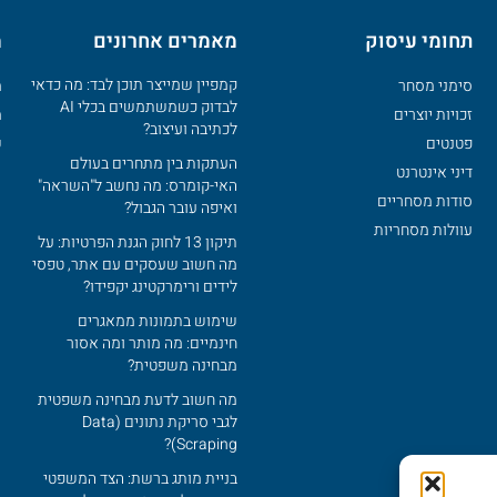
תחומי עיסוק
מאמרים אחרונים
מ
קמפיין שמייצר תוכן לבד: מה כדאי
סימני מסחר
מ
לבדוק כשמשתמשים בכלי AI
זכויות יוצרים
מ
לכתיבה ועיצוב?
פטנטים
ש
העתקות בין מתחרים בעולם
דיני אינטרנט
האי-קומרס: מה נחשב ל"השראה"
סודות מסחריים
ואיפה עובר הגבול?
עוולות מסחריות
תיקון 13 לחוק הגנת הפרטיות: על
מה חשוב שעסקים עם אתר‚ טפסי
לידים ורימרקטינג יקפידו?
שימוש בתמונות ממאגרים
חינמיים: מה מותר ומה אסור
מבחינה משפטית?
מה חשוב לדעת מבחינה משפטית
לגבי סריקת נתונים (Data
Scraping)?
בניית מותג ברשת: הצד המשפטי