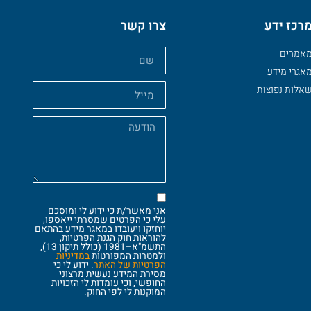
רכז ידע
צרו קשר
אמרים
אגרי מידע
אלות נפוצות
אני מאשר/ת כי ידוע לי ומוסכם
עלי כי הפרטים שמסרתי ייאספו,
יוחזקו ויעובדו במאגר מידע בהתאם
להוראות חוק הגנת הפרטיות,
התשמ"א–1981 (כולל תיקון 13),
ולמטרות המפורטות
במדיניות
הפרטיות של האתר
. ידוע לי כי
מסירת המידע נעשית מרצוני
החופשי, וכי עומדות לי הזכויות
המוקנות לי לפי החוק.