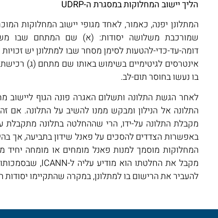
הליך יישוב המחלוקות במסגרת ה-UDRP
המתלונן יפנה, כאמור, לאחד מגופי יישוב המחלוקות המוכרי
שמורכבת משלושה יסודות: (א) שם המתחם שבו משת
דומה-עד-כדי-להטעות לסימן מסחר שבו למתלונן יש זכויות (ב)
אינטרסים לגיטימיים בשימוש באותו שם מתחם (ג) רכיש
בו נעשו בחוסר תום-לב.
לאחר הגשת התלונה ותשלום האגרה פונה הגוף ליישוב מח
מקבלת התלונה על-ידו, הרי שההחלטה בתלונה מתקבלת על
באפשרות הצדדים להסכים על פאנל שידון בתביעה, אך בהי
המחלוקות מוסמך למנות פאנל מומחים או מומחה יחיד 
מקבל את החלטתו הוא מודי
להעביר את הרישום בו למתלונן, במקרה שהתקיימו יסודות ה