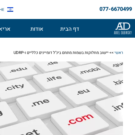
077-6670499
HE
דף הבית
אודות
אריאל
ראשי
>>
יישוב מחלוקות בשמות מתחם בינ"ל דומיינים כלליים ו-UDRP