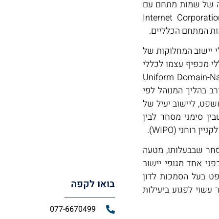
ה של שמות מתחם עם
"ת Internet Corporation for Assigned
תחם עם סיומת il. כפוף לכללי יישוב המחלוקות של
י מכפיף עצמו לכללי
וב המחלוקות של ICANN, ה-UDRP (ר"ת Uniform Domain-Name
את עצמו מעורב בהליך המנוהל לפי
שפט, ליישוב יעיל של
ין סימני מסחר לבין
רוחני (WIPO).
חר שבבעלותו, מטעה
פני אחד מגופי יישוב
לפנות לבית המשפט בעל הסמכות לדון
בואו לקפה
 עשוי לפגוע ביעילות
077-6670499