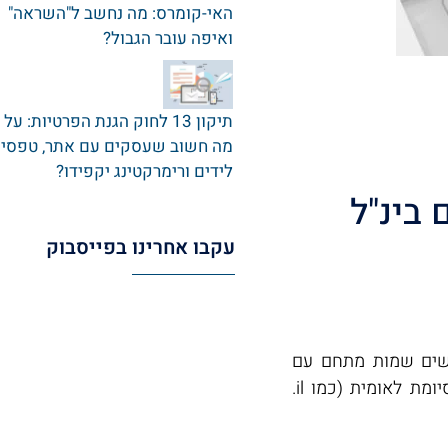
האי-קומרס: מה נחשב ל"השראה"
ואיפה עובר הגבול?
תיקון 13 לחוק הגנת הפרטיות: על
מה חשוב שעסקים עם אתר‚ טפסי
לידים ורימרקטינג יקפידו?
בינ"ל
עקבו אחרינו בפייסבוק
כשים שמות מתחם עם
סיומת כללית (com, net, biz, info, org וכו`) להבדיל מסיומת לאומית (כמו il.