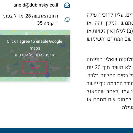
arield@dubinsky.co.il
ם. עליו להוכיח עילה
רחוב הארבעה 28, מגדל צפוני
מש הנילון זהה או
– קומה 35
 לנילון אין זכויות או
ת שם המתחם והשימוש
Click 'I agree' to enable Google
maps
מדיניות הגנה על הפרטיות
לוקות שאליו הופנתה
התלונה אל הנילון ומבקש ממנו להשיב על התלונה. אם זה לא משיב תוך 20 יום
I agree
 בסיס התלונה בלבד.
עדר הסכמה גוף יישוב
מטעמו. לאחר שהפאנל
ע עליה ל-ICANN, שבסמכותו למחוק שם מתחם או
עילה.