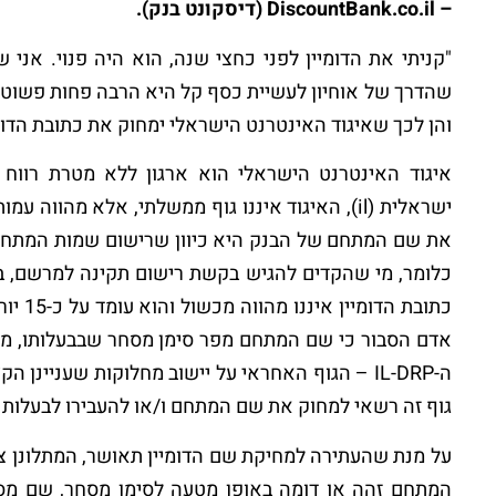
– DiscountBank.co.il (דיסקונט בנק).
שהדרך של אוחיון לעשיית כסף קל היא הרבה פחות פשוטה
והן לכך שאיגוד האינטרנט הישראלי ימחוק את כתובת הדומי
איגוד האינטרנט הישראלי הוא ארגון ללא מטרת רוו
ישראלית (il), האיגוד איננו גוף ממשלתי, אלא מהו
את שם המתחם של הבנק היא כיוון שרישום שמות המתחם מ
כלומר, מי שהקדים להגיש בקשת רישום תקינה למרשם, 
כתובת 
אדם הסבור כי שם המתחם מפר סימן מסחר שבבעלותו, מטעה
ה-IL-DRP – הגוף האחראי על יישוב מחלוקות שעני
גוף זה רשאי למחוק את שם המתחם ו/או להעבירו לבעלות
על מנת שהעתירה למחיקת שם הדומיין תאושר, המתלונן צר
המתחם זהה או דומה באופן מטעה לסימן מסחר, שם מס