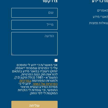
רכז ידע
צרו קשר
אמרים
אגרי מידע
אלות נפוצות
אני מאשר/ת כי ידוע לי ומוסכם
עלי כי הפרטים שמסרתי ייאספו,
יוחזקו ויעובדו במאגר מידע בהתאם
להוראות חוק הגנת הפרטיות,
התשמ"א–1981 (כולל תיקון 13),
ולמטרות המפורטות
במדיניות
הפרטיות של האתר
. ידוע לי כי
מסירת המידע נעשית מרצוני
החופשי, וכי עומדות לי הזכויות
המוקנות לי לפי החוק.
שליחה