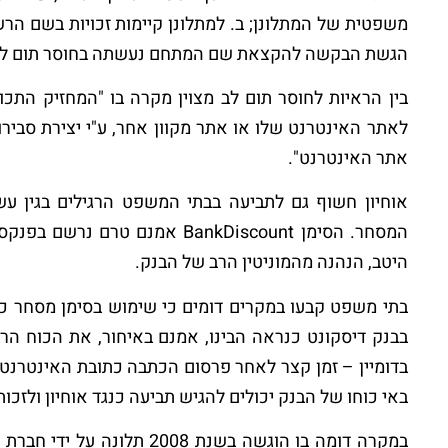
משפטית של המתלונן; ב. למתלונן קיימות זכויות בשם הרשו
הגשת הבקשה להקצאת שם המתחם נעשתה בחוסר תום לב
בין הראיות לחוסר תום לב מצוין מקרה בו "המחזיק התכו
לאתר האינטרנט שלו או אתר מקוון אחר, ע"י יצירת סביר
אתר האינטרנט".
אוחיון חשוף גם לתביעה בבתי המשפט הרגילים בגין ע
המסחר. הסימן BankDiscount אמנם
היטב, הנהנה מהמוניטין הרב של הבנק.
בתי משפט קבעו במקרים דומים כי שימוש בסימן מסחר כש
בבנק דיסקונט כנראה הבינו, אמנם באיחור, את הכוח ה
בדומיין – זמן קצר לאחר פרסום הכתבה כתובת האינטרנט 
באי כוחו של הבנק יכולים להגיש תביעה כנגד אוחיון ולזכו