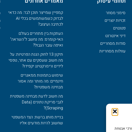
תחומי עיסוק
מאמרים אחרונים
מ
קמפיין שמייצר תוכן לבד: מה כדאי
סימני מסחר
מ
לבדוק כשמשתמשים בכלי AI
זכויות יוצרים
מ
לכתיבה ועיצוב?
פטנטים
ש
העתקות בין מתחרים בעולם
דיני אינטרנט
האי-קומרס: מה נחשב ל"השראה"
סודות מסחריים
ואיפה עובר הגבול?
עוולות מסחריות
תיקון 13 לחוק הגנת הפרטיות: על
מה חשוב שעסקים עם אתר‚ טפסי
לידים ורימרקטינג יקפידו?
שימוש בתמונות ממאגרים
חינמיים: מה מותר ומה אסור
מבחינה משפטית?
מה חשוב לדעת מבחינה משפטית
לגבי סריקת נתונים (Data
Scraping)?
בניית מותג ברשת: הצד המשפטי
שחשוב להיות מודעים אליו
ורכי אבטחת