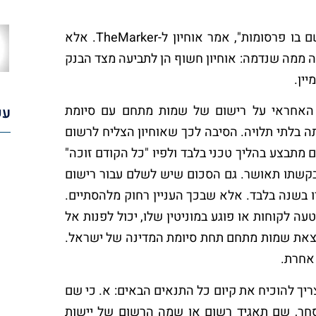
"קניתי את הדומיין לפני כחצי שנה, הוא היה פנוי. אני שם בו פרסומות", אמר אוחיון ל-TheMarker. אלא
 ממה שנדמה: אוחיון חשוף הן לתביעה מצד הבנק
ין.
ח האחראי על רישום של שמות מתחם עם סיומת
עק
וה עמותה בלתי תלויה. הסיבה לכך שאוחיון הצליח לרשום
תבצע בהליך טכני בלבד ולפיו "כל הקודם זוכה"
בקשתו תאושר. גם הסכום שיש לשלם עבור רישום
הדומיין איננו מהווה מכשול והוא עומד על כ-15 יורו בשנה בלבד. אלא שבכך העניין רחוק מלהסתיים.
 לקוחות או פוגע במוניטין שלו, יכול לפנות אל
ינן הקצאת שמות מתחם תחת סיומת המדינה של ישראל.
 אחרת.
יך להוכיח את קיום כל התנאים הבאים: א. כי שם
חר, שם תאגיד רשום או שמה הרשום של יישות