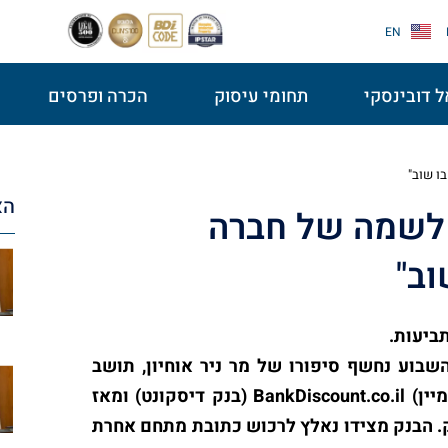
EN
 דובינסקי
תחומי עיסוק
הכרה ופרסים
ו שוב"
הא
 לשמה של חברה
ב"
ביעות.
בוע נחשף סיפורו של מר ניר אוחיון, תושב
נתניה אשר לפני כחצי שנה רכש את שם המתחם (דומיין) BankDiscount.co.il (בנק דיסקונט) ומאז
. הבנק מצידו נאלץ לרכוש כתובת מתחם אחרת