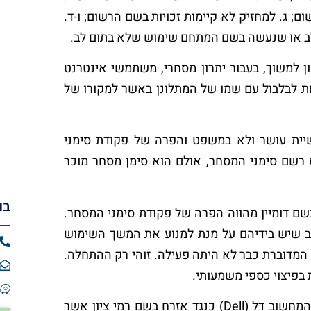
ם; ג. למחזיק לא קיימות זכויות בשם הרשום; ו-ד.
 או שנעשה בשם המתחם שימוש שלא בתום לב.
ון למשוך, בעבור יתרון מסחרי, משתמשי אינטרנט
ות לבלבול עם שמו של המתלונן באשר למקורו של
שיית עושר ולא במשפט והפרה של פקודת סימני
 טרם נרשם בפנקס רשם סימני המסחר, אולם הוא סימן מסחר מוכר
בו
ם דומיין מהווה הפרה של פקודת סימני המסחר.
רב שיש בידיהם על מנת למנוע את המשך השימוש
המדוברת כבר לא היתה פעילה. זוהי רק ההתחלה.
ת בפיצוי כספי משמעותי.
במקרה דומה בו הוגשה בשנת 2008 תלונה על ידי חברת המחשוב דל (Dell) כנגד אזרח בשם רמי ציון אשר