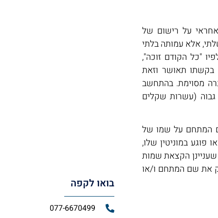
האחראי על רישום של
וד איננו גוף ממשלתי, אלא עמותה בלתי
ו "כל הקודם זוכה",
, בקשתו תאושר וזאת
רה מסוימת. בהתחשב
גבוה (עשרות שקלים
שם המתחם על שמו של
 פוגע במוניטין שלו,
מחלוקות שעניינן הקצאת שמות
ק את שם המתחם ו/או
בואו לקפה
077-6670499