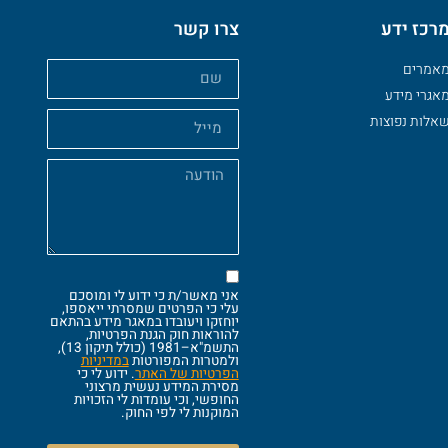
רכז ידע
צרו קשר
אמרים
אגרי מידע
אלות נפוצות
אני מאשר/ת כי ידוע לי ומוסכם
עלי כי הפרטים שמסרתי ייאספו,
יוחזקו ויעובדו במאגר מידע בהתאם
להוראות חוק הגנת הפרטיות,
התשמ"א–1981 (כולל תיקון 13),
ולמטרות המפורטות
במדיניות
הפרטיות של האתר
. ידוע לי כי
מסירת המידע נעשית מרצוני
החופשי, וכי עומדות לי הזכויות
המוקנות לי לפי החוק.