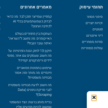
תחומי עיסוק
מאמרים אחרונים
מ
קמפיין שמייצר תוכן לבד: מה כדאי
סימני מסחר
מ
לבדוק כשמשתמשים בכלי AI
זכויות יוצרים
מ
לכתיבה ועיצוב?
פטנטים
ש
העתקות בין מתחרים בעולם
דיני אינטרנט
האי-קומרס: מה נחשב ל"השראה"
סודות מסחריים
ואיפה עובר הגבול?
עוולות מסחריות
תיקון 13 לחוק הגנת הפרטיות: על
מה חשוב שעסקים עם אתר‚ טפסי
לידים ורימרקטינג יקפידו?
שימוש בתמונות ממאגרים
חינמיים: מה מותר ומה אסור
מבחינה משפטית?
מה חשוב לדעת מבחינה משפטית
לגבי סריקת נתונים (Data
Scraping)?
בניית מותג ברשת: הצד המשפטי
שחשוב להיות מודעים אליו