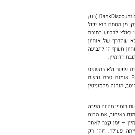
ניר אוחיון, תושב נתניה, רכש את שם המתחם (דומיין) BankDiscount.co.il (בנק
ק. מן הסתם הוא יכול
ו נאלץ לרכוש כתובת
(דיסקונט בנק). אלא שהדרך של אוחיון
יון חשוף הן לתביעה
בת הדומיין.
יית עושר ולא במשפט
והפרה של פקודת סימני המסחר. הסימן BankDiscount אומנם טרם נרשם
ב, הנהנה מהמוניטין
 דומיין מהווה הפרה
מנם באיחור, את הכוח
יין – זמן קצר לאחר
תה פעילה. זוהי רק