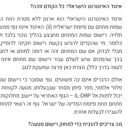
איגוד האינטרנט הישראלי: כל הקודם זוכה?
איגוד האינטרנט הישראלי הוא ארגון ללא מטרת רווח 
שמות מתחם עם סיומת ישראלית (il). האיג
תלויה. רישום שמות המתחם מתבצע בהליך טכני בלבד ולפי
כלומר: מי שהקדים להגיש בקשת רישום תקינה לדומיין
מבלי לבדוק אם שם המתחם זהה או דומה למותג או לחב
בכך שהסכום שיש לשלם עבור רישום שם מתחם איננו 
לשנה בדרך כלל), נוצרת כאן פרצה שזועקת לגנב.
אולם הדברים אינם כה פשוטים. גוף שסובר כי רישום 
פלוני אלמוני, מפר סימן מסחר שבבעלותו, מטעה לקוחות או
יכול לפנות אל IL-DRP – הגוף האחראי על יישוב 
מתחם תחת סיומת המדינה של ישראל. גוף זה רשאי למחו
להעבירו לבעלות אחרת.
מה צריכים להוכיח כדי למחוק רישום מטעה?