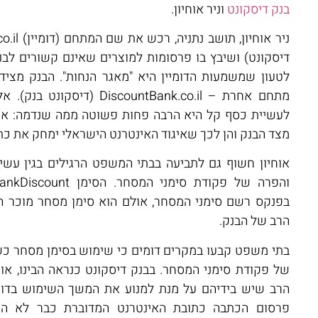
בנק דיסקונט
וניר אוחיון.
דיסקונט) ושיבץ בו פרסומות למוצרים שאינם קשורים לבנ
לטעון שמשמעות הדומיין היא "מאגר הנחות". הבנק מציד
מתחם אחרת – DiscountBank.co.il 
לעשיית כסף קל היא הרבה פחות פשוטה ממה שנדמה: אוח
מצד הבנק והן לכך שאיגוד האינטרנט הישראלי ימחק את כתו
אוחיון חשוף גם לתביעה בבתי המשפט הרגילים בגין עש
בפנקס רשם סימני המסחר, אולם הוא סימן מסחר מוכר היט
הרב של הבנק.
בתי משפט קבעו במקרים דומים כי שימוש בסימן מסחר כשם
של פקודת סימני המסחר. בבנק דיסקונט כנראה הבינו, או
הרב שיש בידיהם על מנת למנוע את המשך השימוש בדומ
פרסום הכתבה כתובת האינטרנט המדוברת כבר לא היי