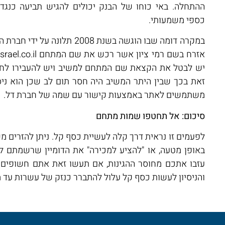
ההתחלה. באי כוחו של הבנק יכולים להגיש תביעה כנגד א
כספי משמעותי.
זאת בכך שבין היתר המשיב היה חסר תום לב שכן הוא ניס
משתמשים לאתר באמצעות קישור עם שמה של חברת דל.
סיכום: אל תחטפו שמות מתחם
השאירו פרטים, חייגו או כתב
לפעמים זו נראית דרך קלה לעשיית כסף קל. ניתן להזרים
באופן מטעה, או "להציע למכירה" את הדומיין שרשמתם לב
עזבו אתכם מחוסר ההגינות, אם תעשו זאת אתם חשופים ל
(כולל תיקון 13), ולמטרות המפורטות
במדיניות הפרטיות של האתר
. ידוע 
והניסיון לעשות כסף קל עלול להתברר כנזק של עשרות עד 
לי לפי החוק.
שלח/י