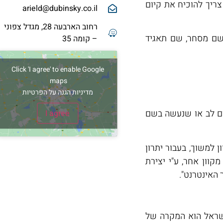
ריך להוכיח את קיום
arield@dubinsky.co.il
רחוב הארבעה 28, מגדל צפוני
 שם מסחר, שם תאגיד
– קומה 35
Click 'I agree' to enable Google
maps
מדיניות הגנה על הפרטיות
ם לב או שנעשה בשם
I agree
 למשוך, בעבור יתרון
וון אחר, ע"י יצירת
האינטרנט".
שראל הוא המקרה של