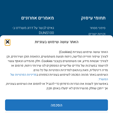
תחומי עיסוק
מאמרים אחרונים
גאים לבשר על דרוג משרדנו ב-
סימני מסחר
DUNS100
זכויות יוצרים
פטנטים
מזל טוב – נולד לך מותג
האתר עושה שימוש בעוגיות
דיני אינטרנט
מדוע צריך תקנון לאתר אינטרנט?
האתר עושה שימוש בעוגיות (Cookies)
סודות מסחריים
יישוב מחלוקות בשמות מתחם
לצורך שיפור חוויית הגלישה, ניתוח תנועת משתמשים, התאמת תוכן ושירותים, וכן
עוולות מסחריות
לצורכי אבטחת מידע, אנו משתמשים בקובצי Cookies. חלק מהמידע הנאסף עשוי
בינ"ל דומיינים כלליים ו-UDRP
להישמר במערכות של צדדים שלישיים המספקים לנו שירותי ניתוח, פרסום או
מרכז ידע
הפקדת יצירות כהגנה על זכויות
מדיה דיגיטלית, וזאת בהתאם למדיניות הפרטיות של כל גורם.
יוצרים
השימוש באתר מהווה הסכמה לשימוש בעוגיות כמפורט ב
מדיניות הפרטיות של
מאמרים
המשרד
.
שבוע הספר העברי וקניין רוחני
מאגרי מידע
באפשרותך לשנות את הגדרות הדפדפן כדי להגביל או לחסום את השימוש בעוגיות,
אך ייתכן שחלק מהשירותים לא יפעלו באופן תקין.
שאלות נפוצות
אודות המשרד
תנאי שימוש
הסכמה
הצהרת נגישות
המשרד