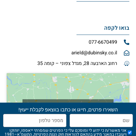
בואו לקפה
077-6670499
arield@dubinsky.co.il
רחוב הארבעה 28, מגדל צפוני – קומה 35
Click 'I agree' to enable Google maps
השאירו פרטים, חייגו או כתבו בווצאפ לקבלת ייעוץ!
מדיניות הגנה על הפרטיות
I agree
אני מאשר/ת כי ידוע לי ומוסכם עלי כי הפרטים שמסרתי ייאספו, יוחזקו
ויעובדו במאגר מידע בהתאם להוראות חוק הגנת הפרטיות, התשמ"א–1981