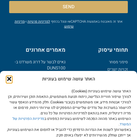
SEND
אתר זה מאובטח באמצעות reCAPTCHA וגוגל בכפוף
למדיניות פרטיות
ו-
מדיניות
שימוש
.
תחומי עיסוק
מאמרים אחרונים
גאים לבשר על דרוג משרדנו ב-
סימני מסחר
DUNS100
זכויות יוצרים
פטנטים
מזל טוב – נולד לך מותג
האתר עושה שימוש בעוגיות
דיני אינטרנט
מדוע צריך תקנון לאתר אינטרנט?
סודות מסחריים
האתר עושה שימוש בעוגיות (Cookies)
יישוב מחלוקות בשמות מתחם
לצורך שיפור חוויית הגלישה, ניתוח תנועת משתמשים, התאמת תוכן ושירותים, וכן
עוולות מסחריות
בינ"ל דומיינים כלליים ו-UDRP
לצורכי אבטחת מידע, אנו משתמשים בקובצי Cookies. חלק מהמידע הנאסף עשוי
להישמר במערכות של צדדים שלישיים המספקים לנו שירותי ניתוח, פרסום או
מרכז ידע
הפקדת יצירות כהגנה על זכויות
מדיה דיגיטלית, וזאת בהתאם למדיניות הפרטיות של כל גורם.
יוצרים
השימוש באתר מהווה הסכמה לשימוש בעוגיות כמפורט ב
מדיניות הפרטיות של
מאמרים
המשרד
.
שבוע הספר העברי וקניין רוחני
מאגרי מידע
באפשרותך לשנות את הגדרות הדפדפן כדי להגביל או לחסום את השימוש בעוגיות,
אך ייתכן שחלק מהשירותים לא יפעלו באופן תקין.
שאלות נפוצות