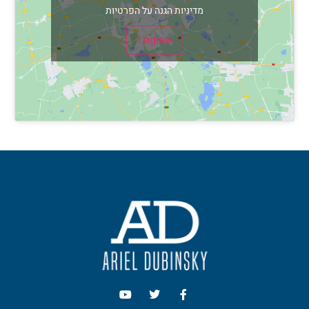
השאירו פרטים, חייגו או כתבו בווצאפ לקבלת ייעוץ!
מדיניות הגנה על הפרטיות
I agree
אני מאשר/ת כי ידוע לי ומוסכם עלי כי הפרטים שמסרתי ייאספו, יוחזקו
ויעובדו במאגר מידע בהתאם להוראות חוק הגנת הפרטיות, התשמ"א–1981
(כולל תיקון 13), ולמטרות המפורטות
במדיניות הפרטיות של האתר
. ידוע לי
כי מסירת המידע נעשית מרצוני החופשי, וכי עומדות לי הזכויות המוקנות לי
לפי החוק.
שלח/י