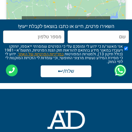
Click 'I agree' to enable Google maps
השאירו פרטים, חייגו או כתבו בווצאפ לקבלת ייעוץ!
מדיניות הגנה על הפרטיות
I agree
אני מאשר/ת כי ידוע לי ומוסכם עלי כי הפרטים שמסרתי ייאספו, יוחזקו
ויעובדו במאגר מידע בהתאם להוראות חוק הגנת הפרטיות, התשמ"א–1981
(כולל תיקון 13), ולמטרות המפורטות
במדיניות הפרטיות של האתר
. ידוע לי
כי מסירת המידע נעשית מרצוני החופשי, וכי עומדות לי הזכויות המוקנות לי
לפי החוק.
שלח/י