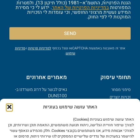
הגנת הפרטיות, התשמ"א–1981 (כולל תיקון 13), ולמטרות
המפורטות
במדיניות הפרטיות של האתר
. ידוע לי כי מסירת
המידע נעשית מרצוני החופשי, וכי עומדות לי הזכויות
המוקנות לי לפי החוק.
SEND
אתר זה מאובטח באמצעות reCAPTCHA וגוגל בכפוף
למדיניות פרטיות
ו-
מדיניות
שימוש
.
תחומי עיסוק
מאמרים אחרונים
גאים לבשר על דרוג משרדנו ב-
סימני מסחר
DUNS100
זכויות יוצרים
פטנטים
מזל טוב – נולד לך מותג
האתר עושה שימוש בעוגיות
דיני אינטרנט
מדוע צריך תקנון לאתר אינטרנט?
האתר עושה שימוש בעוגיות (Cookies)
סודות מסחריים
יישוב מחלוקות בשמות מתחם
לצורך שיפור חוויית הגלישה, ניתוח תנועת משתמשים, התאמת תוכן ושירותים, וכן
עוולות מסחריות
לצורכי אבטחת מידע, אנו משתמשים בקובצי Cookies. חלק מהמידע הנאסף עשוי
בינ"ל דומיינים כלליים ו-UDRP
להישמר במערכות של צדדים שלישיים המספקים לנו שירותי ניתוח, פרסום או
מרכז ידע