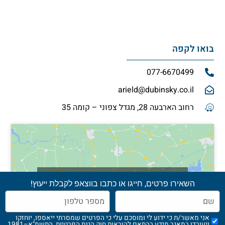
בואו לקפה
077-6670499
arield@dubinsky.co.il
רחוב הארבעה 28, מגדל צפוני – קומה 35
Click 'I agree' to enable Google maps
השאירו פרטים, חייגו או כתבו בווצאפ לקבלת ייעוץ!
מדיניות הגנה על הפרטיות
I agree
אני מאשר/ת כי ידוע לי ומוסכם עלי כי הפרטים שמסרתי ייאספו, יוחזקו
ויעובדו במאגר מידע בהתאם להוראות חוק הגנת הפרטיות, התשמ"א–1981