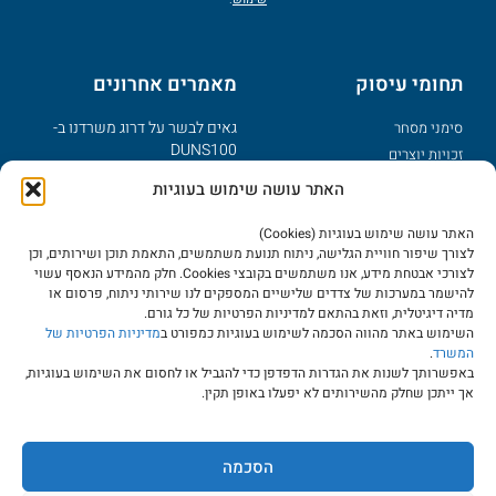
תחומי עיסוק
מאמרים אחרונים
גאים לבשר על דרוג משרדנו ב-
סימני מסחר
DUNS100
זכויות יוצרים
פטנטים
מזל טוב – נולד לך מותג
האתר עושה שימוש בעוגיות
דיני אינטרנט
מדוע צריך תקנון לאתר אינטרנט?
האתר עושה שימוש בעוגיות (Cookies)
סודות מסחריים
יישוב מחלוקות בשמות מתחם
לצורך שיפור חוויית הגלישה, ניתוח תנועת משתמשים, התאמת תוכן ושירותים, וכן
עוולות מסחריות
לצורכי אבטחת מידע, אנו משתמשים בקובצי Cookies. חלק מהמידע הנאסף עשוי
בינ"ל דומיינים כלליים ו-UDRP
להישמר במערכות של צדדים שלישיים המספקים לנו שירותי ניתוח, פרסום או
מרכז ידע
הפקדת יצירות כהגנה על זכויות
מדיה דיגיטלית, וזאת בהתאם למדיניות הפרטיות של כל גורם.
יוצרים
השימוש באתר מהווה הסכמה לשימוש בעוגיות כמפורט ב
מדיניות הפרטיות של
מאמרים
המשרד
.
שבוע הספר העברי וקניין רוחני
מאגרי מידע
באפשרותך לשנות את הגדרות הדפדפן כדי להגביל או לחסום את השימוש בעוגיות,
אך ייתכן שחלק מהשירותים לא יפעלו באופן תקין.
שאלות נפוצות
אודות המשרד
תנאי שימוש
הסכמה
הצהרת נגישות
המשרד